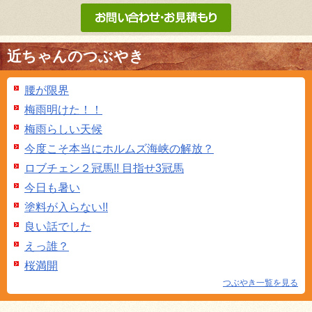
近ちゃんのつぶやき
腰が限界
梅雨明けた！！
梅雨らしい天候
今度こそ本当にホルムズ海峡の解放？
ロブチェン２冠馬!! 目指せ3冠馬
今日も暑い
塗料が入らない!!
良い話でした
えっ誰？
桜満開
つぶやき一覧を見る