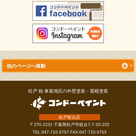
松戸 柏 東葛地区の外壁塗装・屋根塗装
松戸稔台店
〒270-2231 千葉県松戸市稔台7-7-20-102
TEL:047-710-5757 FAX:047-710-5753