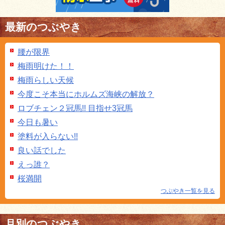
最新のつぶやき
腰が限界
梅雨明けた！！
梅雨らしい天候
今度こそ本当にホルムズ海峡の解放？
ロブチェン２冠馬!! 目指せ3冠馬
今日も暑い
塗料が入らない!!
良い話でした
えっ誰？
桜満開
つぶやき一覧を見る
月別のつぶやき