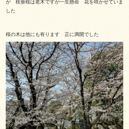
が 枝垂桜は老木ですが一生懸命 花を咲かせていま
した
桜の木は他にも有ります 正に満開でした