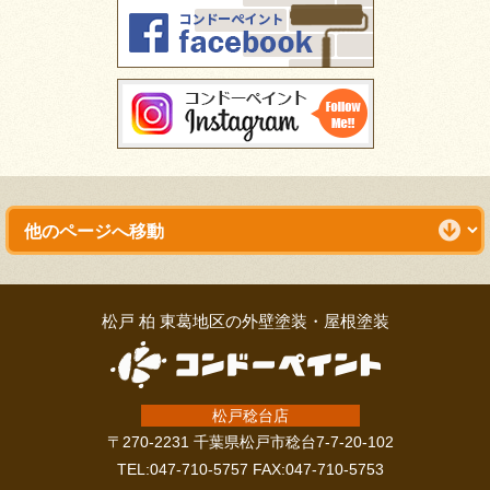
松戸 柏 東葛地区の外壁塗装・屋根塗装
松戸稔台店
〒270-2231 千葉県松戸市稔台7-7-20-102
TEL:047-710-5757 FAX:047-710-5753