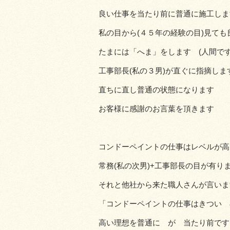
良い仕事を当たり前に普通に施工しま
私の目から(４５年の経験の目)見て
たまには「へま」をします (人間です
工事部長(私の３男)が直ぐに指摘しま
直ちに直し普通の状態になります
お客様に感謝のお言葉を頂きます
コンドーペイントの仕事はレベルが高
常務(私の次男)+工事部長の目が有りま
それと他社から来た職人さんが言いま
「コンドーペイントの仕事はきつい 
高い理想を普通に が 当たり前です