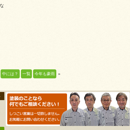
な
中には？
一覧
今年も豪雨
»
い