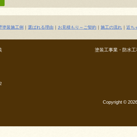
壁塗装施工例
｜
選ばれる理由
｜
お見積もり～ご契約
｜
施工の流れ
｜
近ち
装
塗装工事業・防水工事
2
Copyright © 20