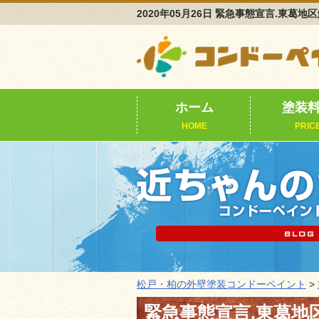
2020年05月26日 緊急事態宣言.東
ホーム
塗装
HOME
PRIC
松戸・柏の外壁塗装コンドーペイント
>
緊急事態宣言.東葛地区解