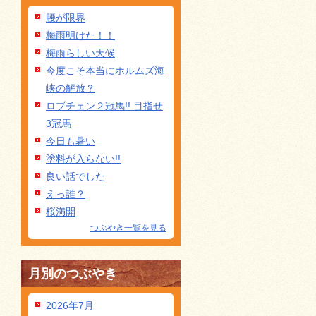
腰が限界
梅雨明けた！！
梅雨らしい天候
今度こそ本当にホルムズ海
峡の解放？
ロブチェン２冠馬!! 目指せ
3冠馬
今日も暑い
塗料が入らない!!
良い話でした
えっ誰？
桜満開
つぶやき一覧を見る
月別のつぶやき
2026年7月