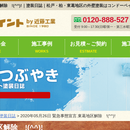
葛地区解除 !(^^)!｜塗装日誌｜松戸・柏・東葛地区の外壁塗装はコンドー
0120-888-527
受付 9:00～17:30(日曜/第一・第三水曜
料金
施工事例
お見積～ご契約
施
E
WORKS
ESTIMATE
塗装日誌
> 2020年05月26日 緊急事態宣言.東葛地区解除 !(^^)!
除 !(^^)!