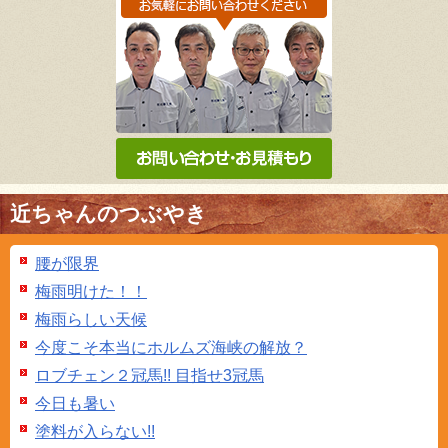
近ちゃんのつぶやき
腰が限界
梅雨明けた！！
梅雨らしい天候
今度こそ本当にホルムズ海峡の解放？
ロブチェン２冠馬!! 目指せ3冠馬
今日も暑い
塗料が入らない!!