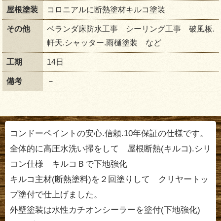
屋根塗装
コロニアルに断熱塗材キルコ塗装
その他
ベランダ床防水工事 シーリング工事 破風板.
軒天.シャッター.雨樋塗装 など
工期
14日
備考
－
コンドーペイントの安心.信頼.10年保証の仕様です。
全体的に高圧水洗い掃をして 屋根断熱(キルコ).シリ
コン仕様 キルコＢで下地強化
キルコ主材(断熱塗料)を２回塗りして クリヤートッ
プ塗付で仕上げました。
外壁塗装は水性カチオンシーラーを塗付(下地強化)