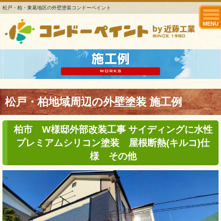
松戸・柏・東葛地区の外壁塗装コンドーペイント
MENU
松戸・柏地域周辺の外壁塗装 施工例
柏市 W様邸外部改装工事 サイディングに水性
プレミアムシリコン塗装 屋根断熱(キルコ)仕
様 その他