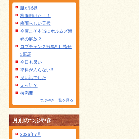
腰が限界
梅雨明けた！！
梅雨らしい天候
今度こそ本当にホルムズ海
峡の解放？
ロブチェン２冠馬!! 目指せ
3冠馬
今日も暑い
塗料が入らない!!
良い話でした
えっ誰？
桜満開
つぶやき一覧を見る
月別のつぶやき
2026年7月