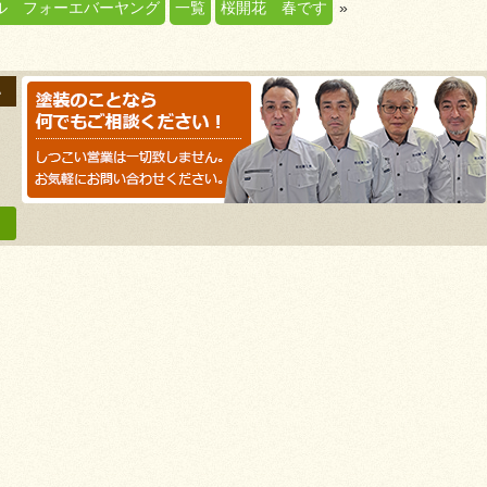
ル フォーエバーヤング
一覧
桜開花 春です
»
い