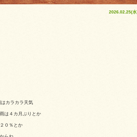
2026.02.25(水
側はカラカラ天気
雨は４カ月ぶりとか
２０％とか
からね