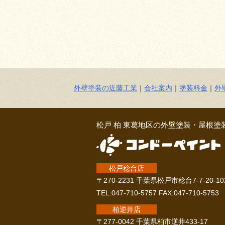
外壁塗装の近藤工業
｜
会社案内
｜
塗装料金
｜
外
松戸 柏 東葛地区の外壁塗装・屋根塗
松戸稔台店
〒270-2231 千葉県松戸市稔台7-7-20-10
TEL:047-710-5757 FAX:047-710-5753
柏逆井店
〒277-0042 千葉県柏市逆井433-17