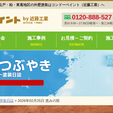
日誌｜松戸・柏・東葛地区の外壁塗装はコンドーペイント（近藤工業）へ
0120-888-527
受付 9:00～17:30(日曜/第一・第三水曜
料金
施工事例
お見積～ご契約
施
E
WORKS
ESTIMATE
塗装日誌
> 2026年02月25日 恵みの雨