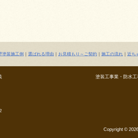
壁塗装施工例
｜
選ばれる理由
｜
お見積もり～ご契約
｜
施工の流れ
｜
近ち
装
塗装工事業・防水工事
2
Copyright © 20