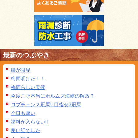
最新のつぶやき
腰が限界
梅雨明けた！！
梅雨らしい天候
今度こそ本当にホルムズ海峡の解放？
ロブチェン２冠馬!! 目指せ3冠馬
今日も暑い
塗料が入らない!!
良い話でした