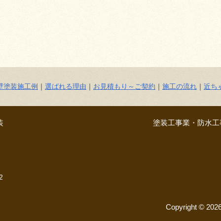
壁塗装施工例
｜
選ばれる理由
｜
お見積もり～ご契約
｜
施工の流れ
｜
近ち
装
塗装工事業・防水工事
2
Copyright © 20