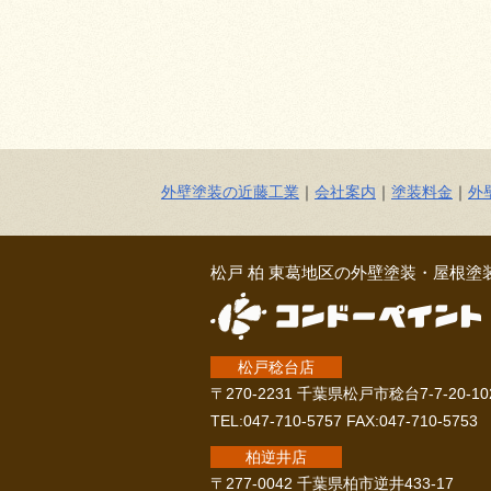
外壁塗装の近藤工業
｜
会社案内
｜
塗装料金
｜
外
松戸 柏 東葛地区の外壁塗装・屋根塗
松戸稔台店
〒270-2231 千葉県松戸市稔台7-7-20-10
TEL:047-710-5757 FAX:047-710-5753
柏逆井店
〒277-0042 千葉県柏市逆井433-17