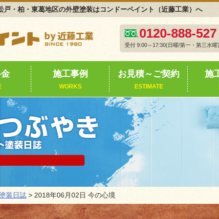
日誌｜松戸・柏・東葛地区の外壁塗装はコンドーペイント（近藤工業）へ
0120-888-527
受付 9:00～17:30(日曜/第一・第三水曜
料金
施工事例
お見積～ご契約
施
E
WORKS
ESTIMATE
塗装日誌
> 2018年06月02日 今の心境