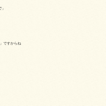
で」
」ですからね