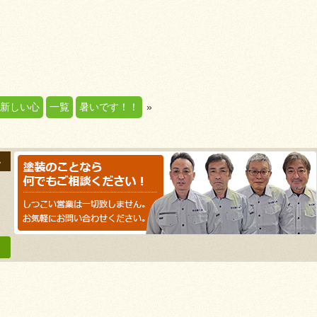
新しい心
一覧
暑いです！！
»
い