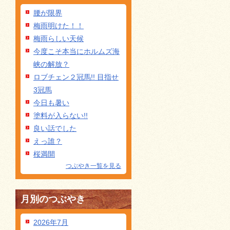
腰が限界
梅雨明けた！！
梅雨らしい天候
今度こそ本当にホルムズ海
峡の解放？
ロブチェン２冠馬!! 目指せ
3冠馬
今日も暑い
塗料が入らない!!
良い話でした
えっ誰？
桜満開
つぶやき一覧を見る
月別のつぶやき
2026年7月