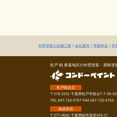
外壁塗装の近藤工業
｜
会社案内
｜
塗装料金
｜
外
松戸 柏 東葛地区の外壁塗装・屋根塗
松戸稔台店
〒270-2231 千葉県松戸市稔台7-7-20-10
TEL:047-710-5757 FAX:047-710-5753
柏逆井店
〒277-0042 千葉県柏市逆井433-17