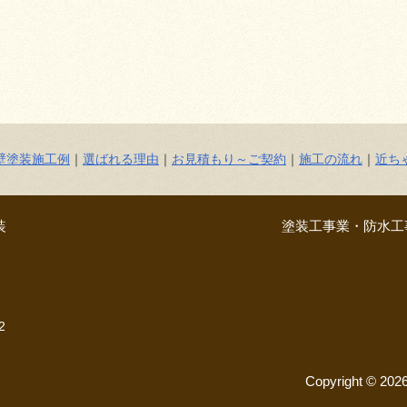
壁塗装施工例
｜
選ばれる理由
｜
お見積もり～ご契約
｜
施工の流れ
｜
近ち
装
塗装工事業・防水工事
2
Copyright © 20