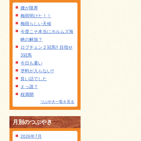
腰が限界
梅雨明けた！！
梅雨らしい天候
今度こそ本当にホルムズ海
峡の解放？
ロブチェン２冠馬!! 目指せ
3冠馬
今日も暑い
塗料が入らない!!
良い話でした
えっ誰？
桜満開
つぶやき一覧を見る
月別のつぶやき
2026年7月