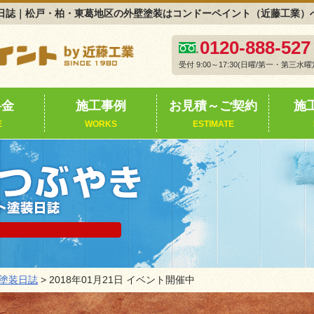
｜塗装日誌｜松戸・柏・東葛地区の外壁塗装はコンドーペイント（近藤工業）
0120-888-527
受付 9:00～17:30(日曜/第一・第三水曜
料金
施工事例
お見積～ご契約
施
E
WORKS
ESTIMATE
塗装日誌
> 2018年01月21日 イベント開催中