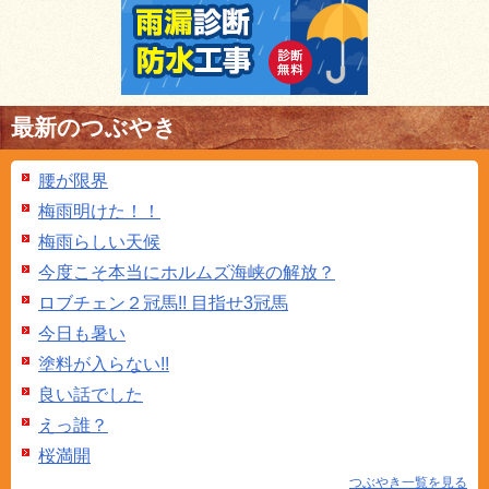
最新のつぶやき
腰が限界
梅雨明けた！！
梅雨らしい天候
今度こそ本当にホルムズ海峡の解放？
ロブチェン２冠馬!! 目指せ3冠馬
今日も暑い
塗料が入らない!!
良い話でした
えっ誰？
桜満開
つぶやき一覧を見る