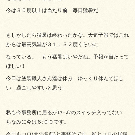
今は３５度以上は当たり前 毎日猛暑だ
もしかしたら猛暑は終わったかな。天気予報ではこれ
からは最高気温が３１．３２度くらいに
なっている。 もう猛暑はいやだね。予報が当たって
ほしい!!
今日は塗装職人さん達は休み ゆっくり休んでほし
い 過ごしやすいと思う。
私も今事務所に居るがｴｧｰｺﾝのスイッチ入ってない
ちなみに今は８:００です。
今日もコロ(犬の名前)と事務所です 私とコロの居場