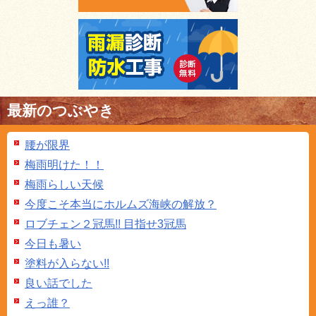
最新のつぶやき
腰が限界
梅雨明けた！！
梅雨らしい天候
今度こそ本当にホルムズ海峡の解放？
ロブチェン２冠馬!! 目指せ3冠馬
今日も暑い
塗料が入らない!!
良い話でした
えっ誰？