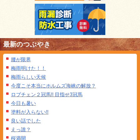
最新のつぶやき
腰が限界
梅雨明けた！！
梅雨らしい天候
今度こそ本当にホルムズ海峡の解放？
ロブチェン２冠馬!! 目指せ3冠馬
今日も暑い
塗料が入らない!!
良い話でした
えっ誰？
桜満開