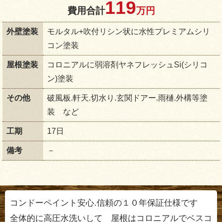
119
費用合計
万円
外壁塗装
モルタル+吹付リシン状に水性プレミアムシリ
コン塗装
屋根塗装
コロニアルに弱溶剤ヤネフレッシュSi(シリコ
ン)塗装
その他
破風板.軒天.切水り.玄関ドアー.雨樋.外構等塗
装 など
工期
17日
備考
－
コンドーペイント安心.信頼の１０年保証仕様です
全体的に高圧水洗いして 屋根はコロニアルでベスコ