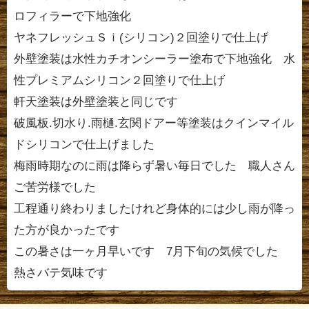
ロフィラーで下地強化
ヤネフレッシュＳｉ(シリコン)２回塗りで仕上げ
外壁塗装は水性カチオンシーラー塗布で下地強化 水
性プレミアムシリコン２回塗りで仕上げ
軒天塗装は外壁塗装と同じです
破風板.切水り.雨樋.玄関ドアー等塗装はクインマイル
ドシリコンで仕上げました
梅雨時期なのに雨は降らず暑い毎日でした 職人さん
ご苦労様でした
工程通り終わりましたけれど身体的には少し雨が降っ
た方が良かったです
この暑さは一ヶ月早いです 7月下旬の気候でした
熱さバテ気味です