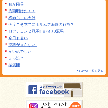
腰が限界
梅雨明けた！！
梅雨らしい天候
今度こそ本当にホルムズ海峡の解放？
ロブチェン２冠馬!! 目指せ3冠馬
今日も暑い
塗料が入らない!!
良い話でした
えっ誰？
桜満開
つぶやき一覧を見る