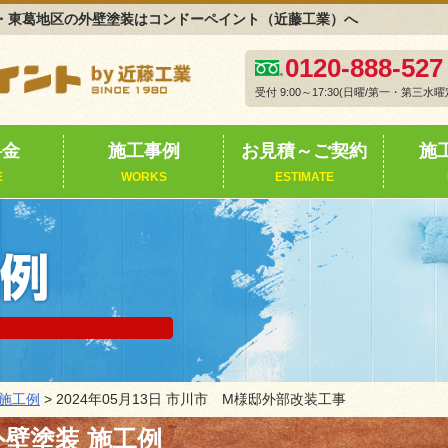
・東葛地区の外壁塗装はコンドーペイント（近藤工業）へ
0120-888-527
受付 9:00～17:30(日曜/第一・第三水曜
料金
施工事例
お見積～ご契約
施
E
WORKS
ESTIMATE
施工例
> 2024年05月13日 市川市 M様邸外部改装工事
壁塗装 施工例