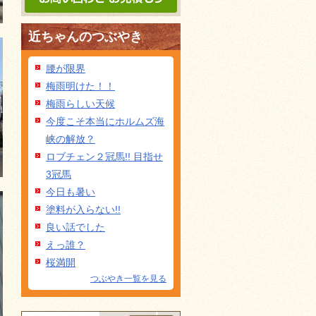
近ちゃんのつぶやき
腰が限界
梅雨明けた！！
梅雨らしい天候
今度こそ本当にホルムズ海
峡の解放？
ロブチェン２冠馬!! 目指せ
3冠馬
今日も暑い
塗料が入らない!!
良い話でした
えっ誰？
桜満開
つぶやき一覧を見る