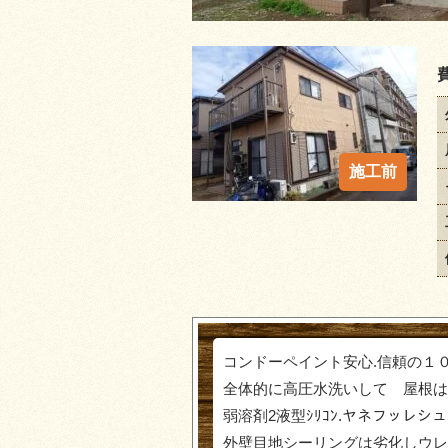
コンドーペイント安心.信頼の１
全体的に高圧水洗いして 屋根は
弱溶剤2液型ｼﾘｺﾝ.ヤネフッレシ
外壁目地シーリングは劣化しウレ