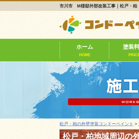
市川市 M様邸外部改装工事｜松戸・柏
ホーム
塗装
HOME
PRIC
松戸・柏の外壁塗装コンドーペイント
>
松戸・柏地域周辺の外