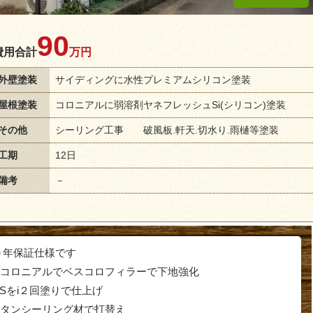
90
費用合計
万円
外壁塗装
サイディングに水性プレミアムシリコン塗装
屋根塗装
コロニアルに弱溶剤ヤネフレッシュSi(シリコン)塗装
その他
シーリング工事 破風板.軒天.切水り.雨樋等塗装
工期
12日
備考
－
０年保証仕様です
コロニアルでベスコロフィラーで下地強化
ュSをi２回塗りで仕上げ
タンシーリング材で打替え