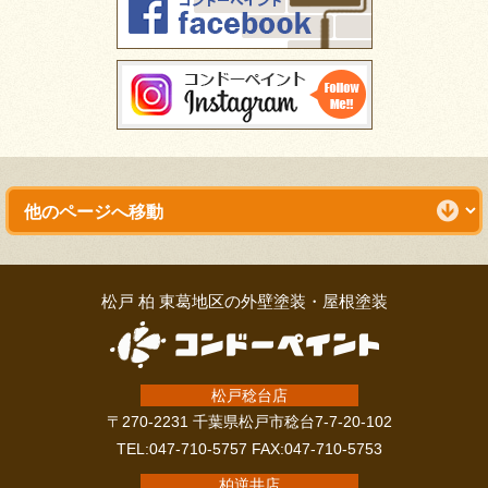
松戸 柏 東葛地区の外壁塗装・屋根塗装
松戸稔台店
〒270-2231 千葉県松戸市稔台7-7-20-102
TEL:047-710-5757 FAX:047-710-5753
柏逆井店