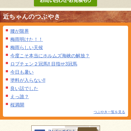
近ちゃんのつぶやき
腰が限界
梅雨明けた！！
梅雨らしい天候
今度こそ本当にホルムズ海峡の解放？
ロブチェン２冠馬!! 目指せ3冠馬
今日も暑い
塗料が入らない!!
良い話でした
えっ誰？
桜満開
つぶやき一覧を見る