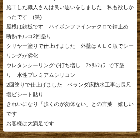
施工した職人さんは良い思いをしました 私も欲しか
ったです (笑)
屋根は鉄板です ハイポンファインデクロで錆止め
断熱キルコ2回塗り
クリヤー塗りで仕上げました 外壁はＡＬＣ版でシー
リングが劣化
ウレタンシーリングで打ち増し ｱｸﾘﾙﾌｨﾗｰで下塗
り 水性プレミアムシリコン
2回塗りで仕上げました ベランダ床防水工事は長尺
塩ビシート貼り
きれいになり「歩くのが勿体ない」との言葉 嬉しい
です
お客様は大満足です