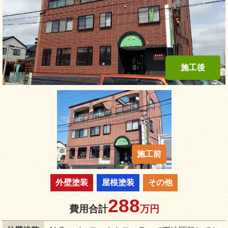
外壁塗装
屋根塗装
その他
288
費用合計
万円