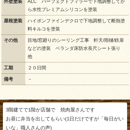
外壁塗装
ALC パーフェクトフィラーで下地調整してか
ら水性プレミアムシリコンを塗装
屋根塗装
ハイポンファインデクロで下地調整して断熱塗
料キルコを塗装
その他
目地/窓廻りのシーリング工事 軒天/雨樋/鉄扉
などの塗装 ベランダ床防水長尺シート張り
他
工期
２０日間
備考
－
3階建てで1階が店舗で 焼肉屋さんです
お昼に弁当を出してもらい(1日だけですが「毎日がい
いな」職人さんの声)