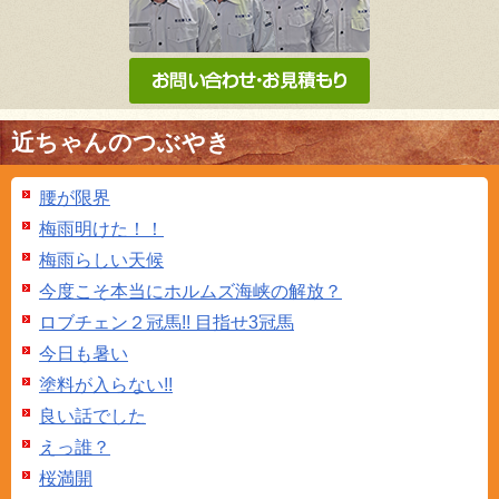
近ちゃんのつぶやき
腰が限界
梅雨明けた！！
梅雨らしい天候
今度こそ本当にホルムズ海峡の解放？
ロブチェン２冠馬!! 目指せ3冠馬
今日も暑い
塗料が入らない!!
良い話でした
えっ誰？
桜満開