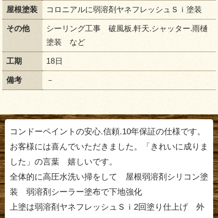
屋根塗装
コロニアルに弱溶剤ヤネフレッシュＳｉ塗装
その他
シーリング工事 破風板.軒天.シャッター.雨樋
塗装 など
工期
18日
備考
－
コンドーペイントの安心.信頼.10年保証の仕様です。
お客様には喜んでいただきました。「きれいに成りま
した」の言葉 嬉しいです。
全体的に高圧水洗い掃をして 屋根弱溶剤シリコン塗
装 弱溶剤シーラー塗布で下地強化
上塗は弱溶剤ヤネフレッシュＳｉ2回塗り仕上げ 外