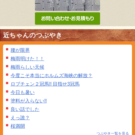
近ちゃんのつぶやき
腰が限界
梅雨明けた！！
梅雨らしい天候
今度こそ本当にホルムズ海峡の解放？
ロブチェン２冠馬!! 目指せ3冠馬
今日も暑い
塗料が入らない!!
良い話でした
えっ誰？
桜満開
つぶやき一覧を見る