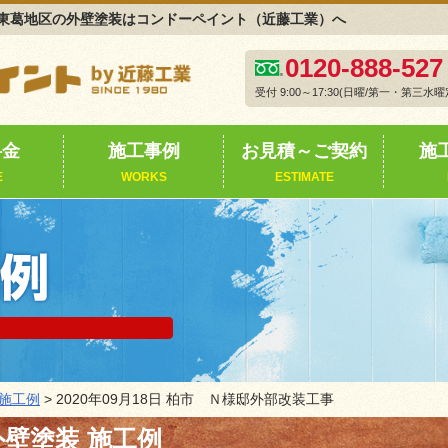
東葛地区の外壁塗装はコンドーペイント（近藤工業）へ
0120-888-527
受付 9:00～17:30(日曜/第一・第三水曜
料金
施工事例
お見積～ご契約
施
E
WORKS
ESTIMATE
施工例
> 2020年09月18日 柏市 Ｎ様邸外部改装工事
壁塗装 施工例