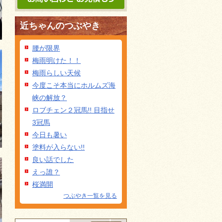
近ちゃんのつぶやき
腰が限界
梅雨明けた！！
梅雨らしい天候
今度こそ本当にホルムズ海
峡の解放？
ロブチェン２冠馬!! 目指せ
3冠馬
今日も暑い
塗料が入らない!!
良い話でした
えっ誰？
桜満開
つぶやき一覧を見る