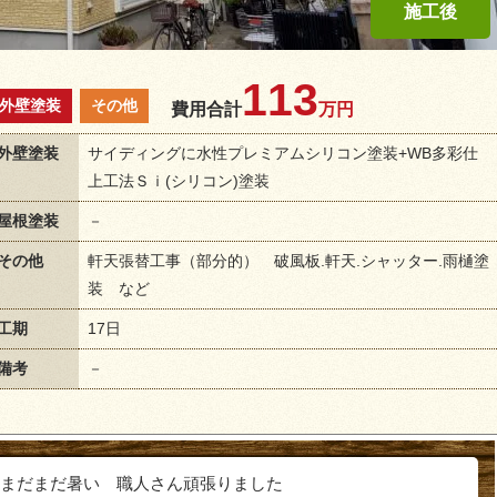
113
外壁塗装
その他
費用合計
万円
外壁塗装
サイディングに水性プレミアムシリコン塗装+WB多彩仕
上工法Ｓｉ(シリコン)塗装
屋根塗装
－
その他
軒天張替工事（部分的） 破風板.軒天.シャッター.雨樋塗
装 など
工期
17日
備考
－
まだまだ暑い 職人さん頑張りました