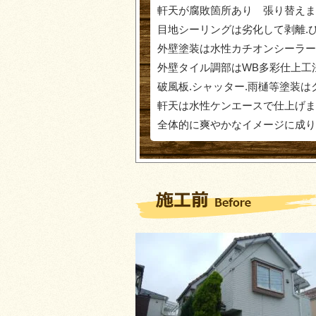
軒天が腐敗箇所あり 張り替え
目地シーリングは劣化して剥離.
外壁塗装は水性カチオンシーラー
外壁タイル調部はWB多彩仕上工
破風板.シャッター.雨樋等塗装
軒天は水性ケンエースで仕上げま
全体的に爽やかなイメージに成