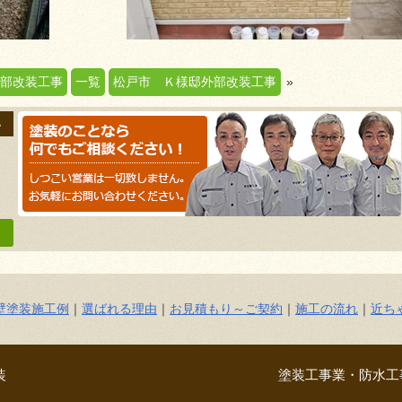
部改装工事
一覧
松戸市 Ｋ様邸外部改装工事
»
い
壁塗装施工例
｜
選ばれる理由
｜
お見積もり～ご契約
｜
施工の流れ
｜
近ち
装
塗装工事業・防水工事