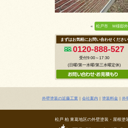
«
松戸市 Ｍ様邸外
まずはお気軽にお問い合わせくださ
0120-888-527
受付9:00～17:30
(日曜/第一水曜/第三水曜定休)
外壁塗装の近藤工業
｜
会社案内
｜
塗装料金
｜
外
松戸 柏 東葛地区の外壁塗装・屋根塗