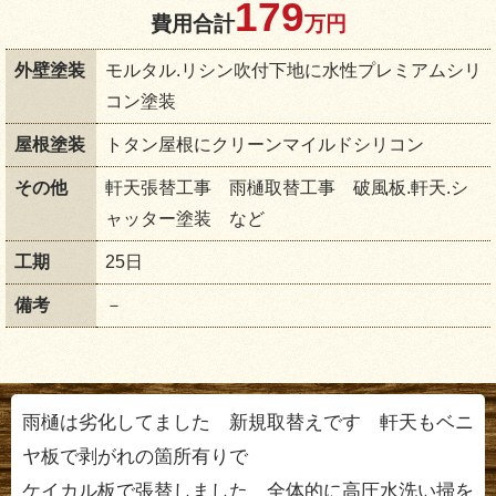
179
費用合計
万円
外壁塗装
モルタル.リシン吹付下地に水性プレミアムシリ
コン塗装
屋根塗装
トタン屋根にクリーンマイルドシリコン
その他
軒天張替工事 雨樋取替工事 破風板.軒天.シ
ャッター塗装 など
工期
25日
備考
－
雨樋は劣化してました 新規取替えです 軒天もベニ
ヤ板で剥がれの箇所有りで
ケイカル板で張替しました 全体的に高圧水洗い掃を