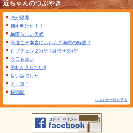
近ちゃんのつぶやき
腰が限界
梅雨明けた！！
梅雨らしい天候
今度こそ本当にホルムズ海峡の解放？
ロブチェン２冠馬!! 目指せ3冠馬
今日も暑い
塗料が入らない!!
良い話でした
えっ誰？
桜満開
つぶやき一覧を見る