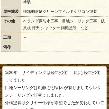
塗装
屋根塗装
棟部弱溶剤クリーンマイルドシリコン塗装
その他
ベランダ床防水工事 目地シーリング工事 破
風板.軒天.シャッター.雨樋塗装 など
工期
－
備考
－
築20年 サイディングは経年劣化 目地も経年劣化
してました
目地シーリングは剥離.ひび割れが有りましてウレタ
ンシーリングで打替えしました。
外構塗装はクリヤー仕様が希望でしたが劣化していて