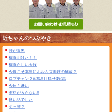
近ちゃんのつぶやき
腰が限界
梅雨明けた！！
梅雨らしい天候
今度こそ本当にホルムズ海峡の解放？
ロブチェン２冠馬!! 目指せ3冠馬
今日も暑い
塗料が入らない!!
良い話でした
えっ誰？