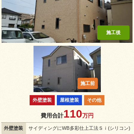
外壁塗装
屋根塗装
その他
110
費用合計
万円
外壁塗装
サイディングにWB多彩仕上工法Ｓｉ(シリコン)