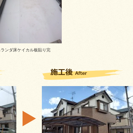
ベランダ床ケイカル板貼り完