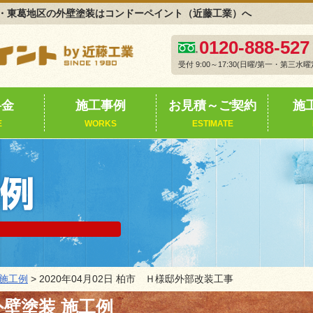
・東葛地区の外壁塗装はコンドーペイント（近藤工業）へ
0120-888-527
受付 9:00～17:30(日曜/第一・第三水曜
料金
施工事例
お見積～ご契約
施
E
WORKS
ESTIMATE
施工例
> 2020年04月02日 柏市 Ｈ様邸外部改装工事
壁塗装 施工例