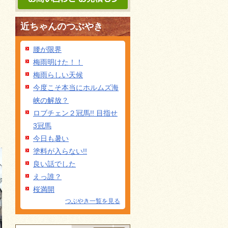
近ちゃんのつぶやき
腰が限界
梅雨明けた！！
梅雨らしい天候
今度こそ本当にホルムズ海
峡の解放？
ロブチェン２冠馬!! 目指せ
3冠馬
今日も暑い
塗料が入らない!!
良い話でした
えっ誰？
桜満開
つぶやき一覧を見る