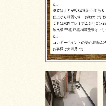
た。
塗装は１ＦがWB多彩仕上工法Ｓ
仕上がり綺麗です お勧めですね
２Ｆは水性プレミアムシリコン2
破風板.帯.雨戸.雨樋等塗装は
た。
コンドーペイントの安心.信頼.1
お客様は大満足です