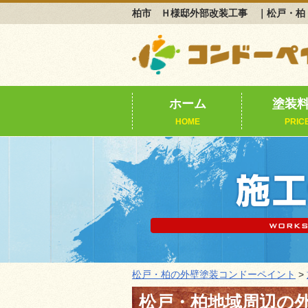
柏市 Ｈ様邸外部改装工事 ｜松戸・柏
ホーム
塗装
HOME
PRIC
松戸・柏の外壁塗装コンドーペイント
>
松戸・柏地域周辺の外