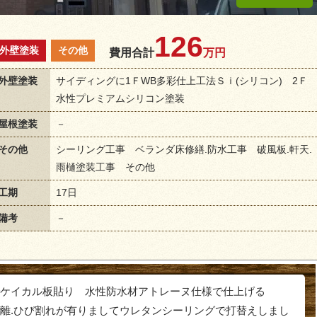
126
外壁塗装
その他
費用合計
万円
外壁塗装
サイディングに1ＦWB多彩仕上工法Ｓｉ(シリコン) 2Ｆ
水性プレミアムシリコン塗装
屋根塗装
－
その他
シーリング工事 ベランダ床修繕.防水工事 破風板.軒天.
雨樋塗装工事 その他
工期
17日
備考
－
ケイカル板貼り 水性防水材アトレーヌ仕様で仕上げる
離.ひび割れが有りましてウレタンシーリングで打替えしまし