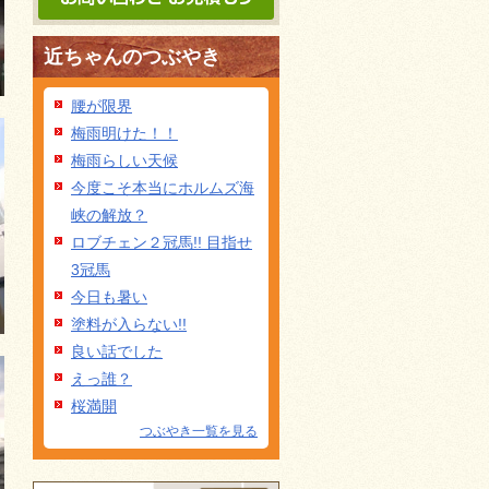
近ちゃんのつぶやき
腰が限界
梅雨明けた！！
梅雨らしい天候
今度こそ本当にホルムズ海
峡の解放？
ロブチェン２冠馬!! 目指せ
3冠馬
今日も暑い
塗料が入らない!!
良い話でした
えっ誰？
桜満開
つぶやき一覧を見る