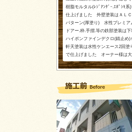
樹脂モルタル(ﾚｼﾞｱﾝﾀﾞｰ.ｴﾎ
仕上げました 外壁塗装はＡＬＣ
パターン(厚塗り) 水性プレミ
ドアー.枠.手摺.等の鉄部塗装は
ハイポンファインデクロ(錆止め
軒天塗装は水性ケンエース2回塗
で仕上げました オーナー様は大