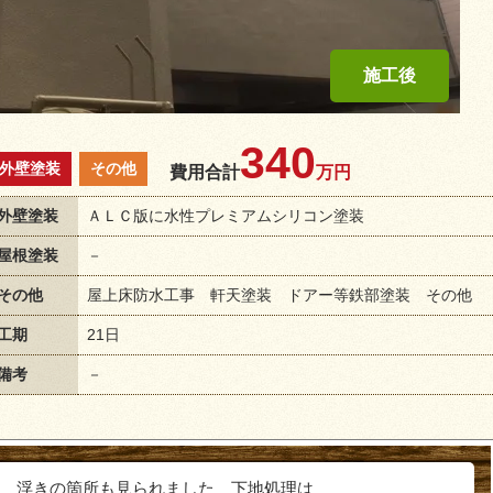
340
外壁塗装
その他
費用合計
万円
外壁塗装
ＡＬＣ版に水性プレミアムシリコン塗装
屋根塗装
－
その他
屋上床防水工事 軒天塗装 ドアー等鉄部塗装 その他
工期
21日
備考
－
 浮きの箇所も見られました 下地処理は