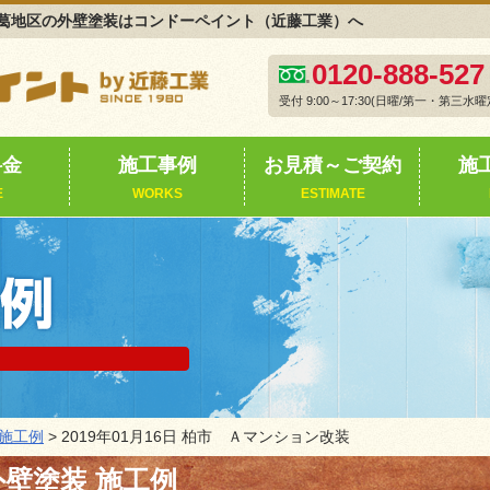
葛地区の外壁塗装はコンドーペイント（近藤工業）へ
0120-888-527
受付 9:00～17:30(日曜/第一・第三水曜
料金
施工事例
お見積～ご契約
施
E
WORKS
ESTIMATE
施工例
> 2019年01月16日 柏市 Ａマンション改装
壁塗装 施工例