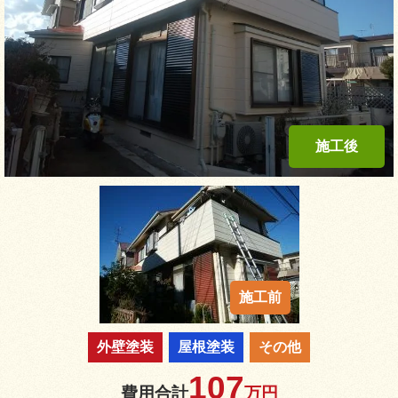
外壁塗装
屋根塗装
その他
107
費用合計
万円