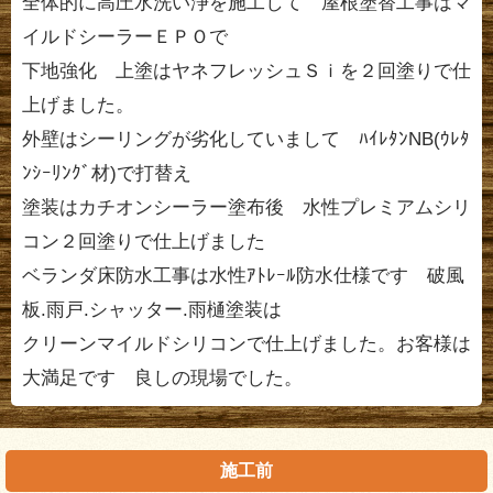
全体的に高圧水洗い浄を施工して 屋根塗替工事はマ
イルドシーラーＥＰＯで
下地強化 上塗はヤネフレッシュＳｉを２回塗りで仕
上げました。
外壁はシーリングが劣化していまして ﾊｲﾚﾀﾝNB(ｳﾚﾀ
ﾝｼｰﾘﾝｸﾞ材)で打替え
塗装はカチオンシーラー塗布後 水性プレミアムシリ
コン２回塗りで仕上げました
ベランダ床防水工事は水性ｱﾄﾚｰﾙ防水仕様です 破風
板.雨戸.シャッター.雨樋塗装は
クリーンマイルドシリコンで仕上げました。お客様は
大満足です 良しの現場でした。