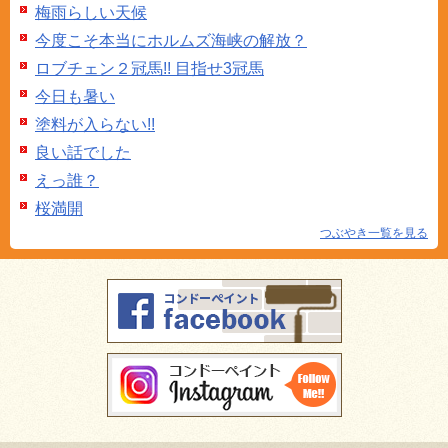
梅雨らしい天候
今度こそ本当にホルムズ海峡の解放？
ロブチェン２冠馬!! 目指せ3冠馬
今日も暑い
塗料が入らない!!
良い話でした
えっ誰？
桜満開
つぶやき一覧を見る