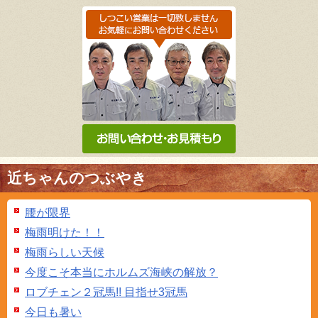
近ちゃんのつぶやき
腰が限界
梅雨明けた！！
梅雨らしい天候
今度こそ本当にホルムズ海峡の解放？
ロブチェン２冠馬!! 目指せ3冠馬
今日も暑い