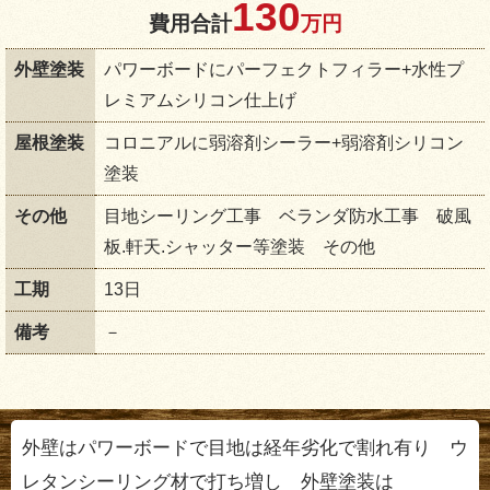
130
費用合計
万円
外壁塗装
パワーボードにパーフェクトフィラー+水性プ
レミアムシリコン仕上げ
屋根塗装
コロニアルに弱溶剤シーラー+弱溶剤シリコン
塗装
その他
目地シーリング工事 ベランダ防水工事 破風
板.軒天.シャッター等塗装 その他
工期
13日
備考
－
外壁はパワーボードで目地は経年劣化で割れ有り ウ
レタンシーリング材で打ち増し 外壁塗装は