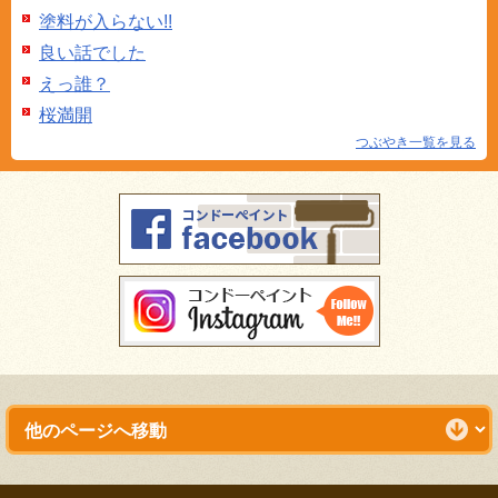
塗料が入らない!!
良い話でした
えっ誰？
桜満開
つぶやき一覧を見る