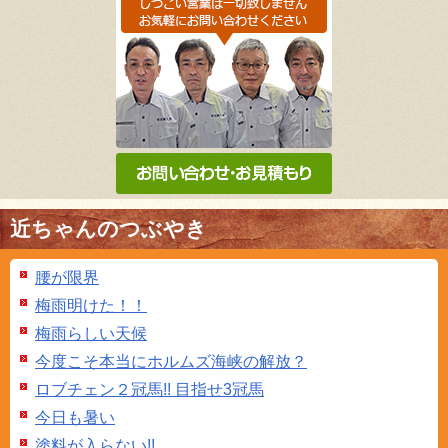
近ちゃんのつぶやき
腰が限界
梅雨明けた！！
梅雨らしい天候
今度こそ本当にホルムズ海峡の解放？
ロブチェン２冠馬!! 目指せ3冠馬
今日も暑い
塗料が入らない!!