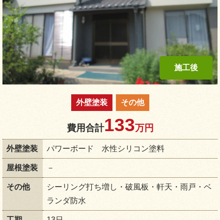
外壁塗装
その他
133
費用合計
万円
外壁塗装
パワーボード 水性シリコン塗料
屋根塗装
－
その他
シーリング打ち増し・破風板・軒天・雨戸・ベ
ランダ防水
工期
13日