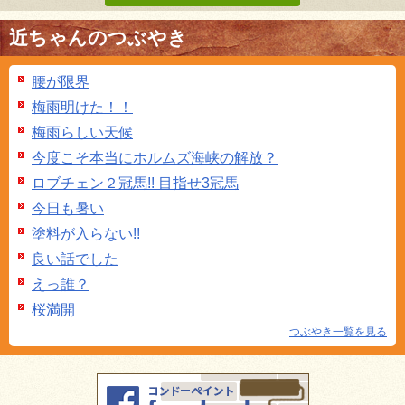
近ちゃんのつぶやき
腰が限界
梅雨明けた！！
梅雨らしい天候
今度こそ本当にホルムズ海峡の解放？
ロブチェン２冠馬!! 目指せ3冠馬
今日も暑い
塗料が入らない!!
良い話でした
えっ誰？
桜満開
つぶやき一覧を見る